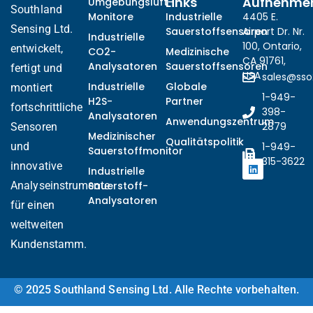
Links
Aufnehme
Umgebungsluft-
Southland
Monitore
Industrielle
4405 E.
Sensing Ltd.
Sauerstoffsensoren
Airport Dr. Nr.
Industrielle
100, Ontario,
entwickelt,
CO2-
Medizinische
CA 91761,
Analysatoren
Sauerstoffsensoren
fertigt und
USA
sales@ss
Industrielle
Globale
montiert
1-949-
H2S-
Partner
fortschrittliche
398-
Analysatoren
Anwendungszentrum
2879
Sensoren
Medizinischer
Qualitätspolitik
und
1-949-
Sauerstoffmonitor
315-3622
innovative
Industrielle
Analyseinstrumente
Sauerstoff-
Analysatoren
für einen
weltweiten
Kundenstamm.
© 2025 Southland Sensing Ltd. Alle Rechte vorbehalten.