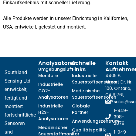
Einkaufserlebnis mit schneller Lieferung.
Alle Produkte werden in unserer Einrichtung in Kalifornien,
USA, entwickelt, getestet und montiert.
Analysatoren
Schnelle
Kontakt
Links
Aufnehme
Umgebungsluft-
Southland
Monitore
Industrielle
4405 E.
Sensing Ltd.
Sauerstoffsensoren
Airport Dr. Nr.
Industrielle
100, Ontario,
entwickelt,
CO2-
Medizinische
CA 91761,
Analysatoren
Sauerstoffsensoren
fertigt und
USA
sales@ss
Industrielle
Globale
montiert
1-949-
H2S-
Partner
fortschrittliche
398-
Analysatoren
Anwendungszentrum
2879
Sensoren
Medizinischer
Qualitätspolitik
und
1-949-
Sauerstoffmonitor