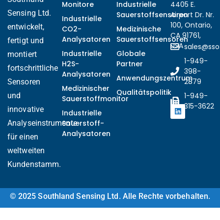
Monitore
Industrielle
4405 E.
Sensing Ltd.
Sauerstoffsensoren
Airport Dr. Nr.
Industrielle
100, Ontario,
entwickelt,
CO2-
Medizinische
CA 91761,
Analysatoren
Sauerstoffsensoren
fertigt und
USA
sales@ss
Industrielle
Globale
montiert
Ukrainian
1-949-
H2S-
Partner
fortschrittliche
Arabic
398-
Analysatoren
Anwendungszentrum
2879
Sensoren
Italian
Medizinischer
Qualitätspolitik
und
1-949-
Sauerstoffmonitor
Turkish
315-3622
innovative
Industrielle
Korean
Analyseinstrumente
Sauerstoff-
Analysatoren
Vietnamese
für einen
weltweiten
French
Kundenstamm.
Portuguese
Russian
© 2025 Southland Sensing Ltd. Alle Rechte vorbehalten.
Japanese
Spanish