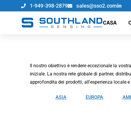
1-949-398-2879
sales@sso2.com
CASA
Partner Globali
Il nostro obiettivo è rendere eccezionale la vostr
iniziale. La nostra rete globale di partner, distri
approfondita dei prodotti, all'esperienza locale e
ASIA
EUROPA
AME