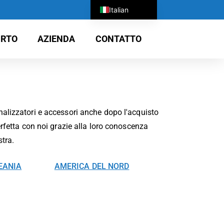
Italian
English
RTO
AZIENDA
CONTATTO
German
Chinese
Spanish
Japanese
Russian
analizzatori e accessori anche dopo l'acquisto
Portuguese
perfetta con noi grazie alla loro conoscenza
stra.
French
Vietnamese
EANIA
AMERICA DEL NORD
Korean
Turkish
Arabic