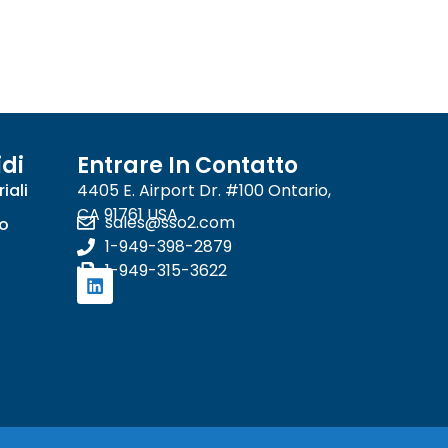
di
Entrare In Contatto
iali
4405 E. Airport Dr. #100 Ontario,
CA 91761 USA
sales@sso2.com
so
1-949-398-2879
1-949-315-3622