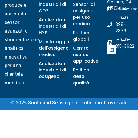
Ontario, CA
industriali di
Sensori di
produce e
91761 USA
sales@ss
CO2
ossigeno
assembla
per uso
1-949-
Analizzatori
sensori
medico
398-
industriali di
2879
avanzati e
H2S
Partner
globali
strumentazione
1-949-
Monitoraggio
315-3622
dell'ossigeno
Centro
analitica
Ukrainian
medico
risorse
innovativa
applicative
Arabic
Analizzatori
per una
industriali di
Politica
Turkish
clientela
ossigeno
della
Korean
mondiale.
qualità
Vietnamese
French
© 2025 Southland Sensing Ltd. Tutti i diritti riservati.
Portuguese
Russian
Japanese