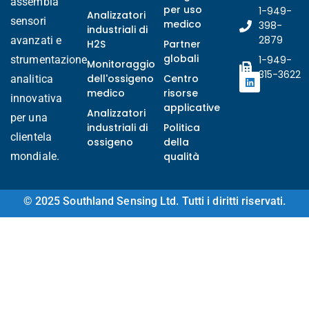
assembla
per uso
1-949-
Analizzatori
sensori
medico
398-
industriali di
2879
avanzati e
H2S
Partner
globali
strumentazione
1-949-
Monitoraggio
315-3622
dell'ossigeno
Centro
analitica
medico
risorse
innovativa
applicative
Analizzatori
per una
industriali di
Politica
clientela
ossigeno
della
mondiale.
qualità
© 2025 Southland Sensing Ltd. Tutti i diritti riservati.
Ukrainian
Arabic
Turkish