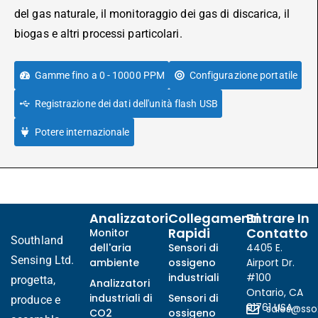
del gas naturale, il monitoraggio dei gas di discarica, il
biogas e altri processi particolari.
Gamme fino a 0 - 10000 PPM
Configurazione portatile
Registrazione dei dati dell'unità flash USB
Potere internazionale
Analizzatori
Collegamenti
Entrare In
Rapidi
Contatto
Monitor
Southland
dell'aria
Sensori di
4405 E.
Sensing Ltd.
ambiente
ossigeno
Airport Dr.
industriali
#100
progetta,
Analizzatori
Ontario, CA
industriali di
Sensori di
produce e
91761 USA
sales@ss
CO2
ossigeno