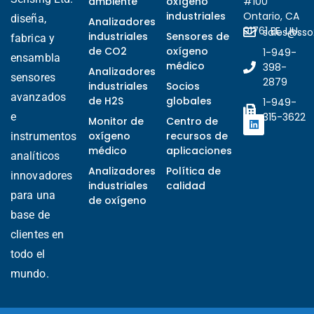
ambiente
oxígeno
#100
industriales
Ontario, CA
diseña,
Analizadores
91761 EE. UU.
sales@ss
industriales
Sensores de
fabrica y
de CO2
oxígeno
1-949-
ensambla
médico
398-
Analizadores
sensores
2879
industriales
Socios
avanzados
de H2S
globales
1-949-
e
315-3622
Monitor de
Centro de
oxígeno
recursos de
instrumentos
Ukrainian
médico
aplicaciones
analíticos
Arabic
Analizadores
Política de
innovadores
industriales
calidad
Italian
para una
de oxígeno
Turkish
base de
clientes en
Korean
todo el
Vietnamese
mundo.
French
Portuguese