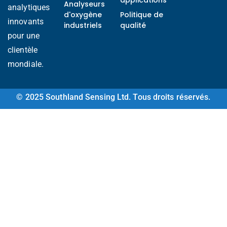
applications
Analyseurs
analytiques
d'oxygène
Politique de
innovants
industriels
qualité
pour une
clientèle
mondiale.
© 2025 Southland Sensing Ltd. Tous droits réservés.