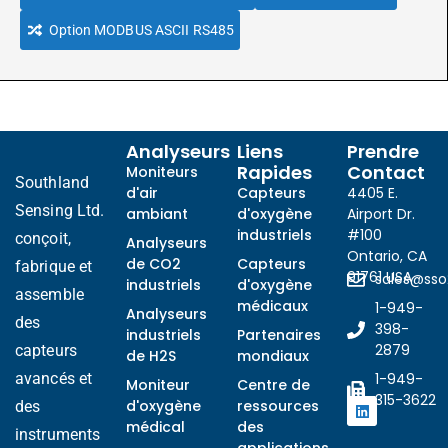
Option MODBUS ASCII RS485
Analyseurs
Liens
Prendre
Rapides
Contact
Moniteurs
Southland
d'air
Capteurs
4405 E.
Sensing Ltd.
ambiant
d'oxygène
Airport Dr.
industriels
#100
conçoit,
Analyseurs
Ontario, CA
de CO2
Capteurs
fabrique et
91761 USA
sales@ss
industriels
d'oxygène
assemble
médicaux
1-949-
Analyseurs
des
398-
industriels
Partenaires
2879
capteurs
de H2S
mondiaux
avancés et
1-949-
Moniteur
Centre de
315-3622
d'oxygène
ressources
des
médical
des
instruments