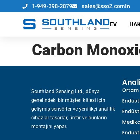
1-949-398-2879
sales@sso2.com
EV
HAK
Carbon Monoxi
Anal
Ortam 
Southland Sensing Ltd., dünya
genelindeki bir müşteri kitlesi için
Endüstr
gelişmiş sensörler ve yenilikçi analitik
Endüstr
cihazlar tasarlar, üretir ve bunların
Medika
montajını yapar.
Endüstr