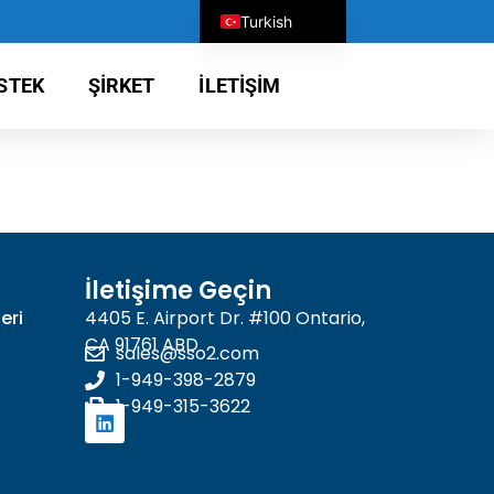
Turkish
English
STEK
ŞIRKET
İLETIŞIM
German
Chinese
Spanish
Japanese
Russian
Portuguese
İletişime Geçin
French
eri
4405 E. Airport Dr. #100 Ontario,
CA 91761 ABD
Vietnamese
sales@sso2.com
1-949-398-2879
Korean
1-949-315-3622
Italian
Arabic