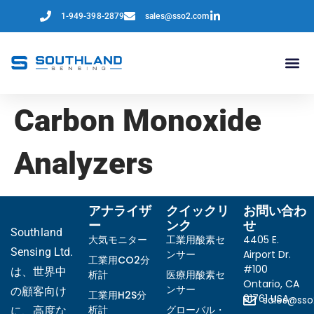
1-949-398-2879
sales@sso2.com
Carbon Monoxide
Analyzers
アナライザ
クイックリ
お問い合わ
ー
ンク
せ
Southland
大気モニター
工業用酸素セ
4405 E.
Sensing Ltd.
ンサー
Airport Dr.
工業用CO2分
#100
は、世界中
析計
医療用酸素セ
Ontario, CA
ンサー
の顧客向け
工業用H2S分
91761 USA
sales@ss
析計
グローバル・
に、高度な