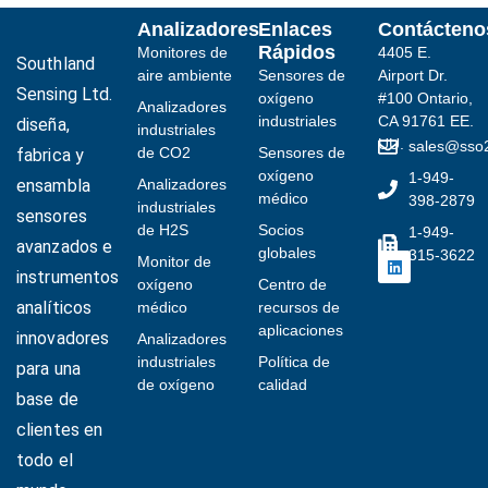
Analizadores
Enlaces
Contácteno
Rápidos
Monitores de
4405 E.
Southland
aire ambiente
Sensores de
Airport Dr.
Sensing Ltd.
oxígeno
#100 Ontario,
Analizadores
industriales
CA 91761 EE.
diseña,
industriales
UU.
sales@sso
de CO2
Sensores de
fabrica y
oxígeno
1-949-
ensambla
Analizadores
médico
398-2879
industriales
sensores
de H2S
Socios
1-949-
avanzados e
globales
315-3622
Monitor de
instrumentos
oxígeno
Centro de
analíticos
médico
recursos de
aplicaciones
innovadores
Ukrainian
Analizadores
industriales
Política de
para una
Arabic
de oxígeno
calidad
base de
Italian
clientes en
Turkish
todo el
Korean