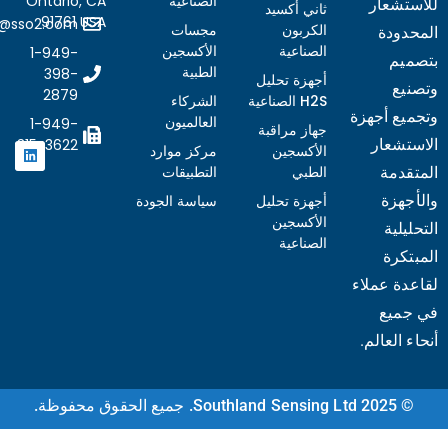
الصناعية
Ontario, CA
تشعار
ثاني أكسيد
91761 USA
sales@sso2.com
الكربون
مجسات
دودة
الصناعية
الأكسجين
1-949-
يم
الطبية
398-
أجهزة تحليل
يع
2879
H2S الصناعية
الشركاء
يع أجهزة
العالميون
1-949-
جهاز مراقبة
تشعار
315-3622
الأكسجين
مركز موارد
الطبي
التطبيقات
قدمة
جهزة
أجهزة تحليل
سياسة الجودة
الأكسجين
يلية
الصناعية
Ukrainian
تكرة
دة عملاء
Italian
ميع
Turkish
 العالم.
Korean
Vietnamese
Southland Sensing . جميع الحقوق محفوظة.
French