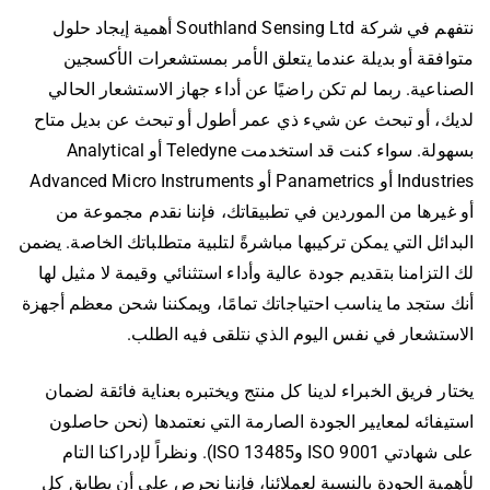
نتفهم في شركة Southland Sensing Ltd أهمية إيجاد حلول
فقة أو بديلة عندما يتعلق الأمر بمستشعرات الأكسجين
اعية. ربما لم تكن راضيًا عن أداء جهاز الاستشعار الحالي
ك، أو تبحث عن شيء ذي عمر أطول أو تبحث عن بديل متاح
بسهولة. سواء كنت قد استخدمت Teledyne أو Analytical
Industries أو Panametrics أو Advanced Micro Instruments
يرها من الموردين في تطبيقاتك، فإننا نقدم مجموعة من
ائل التي يمكن تركيبها مباشرةً لتلبية متطلباتك الخاصة. يضمن
لتزامنا بتقديم جودة عالية وأداء استثنائي وقيمة لا مثيل لها
ستجد ما يناسب احتياجاتك تمامًا، ويمكننا شحن معظم أجهزة
تشعار في نفس اليوم الذي نتلقى فيه الطلب.
ر فريق الخبراء لدينا كل منتج ويختبره بعناية فائقة لضمان
فائه لمعايير الجودة الصارمة التي نعتمدها (نحن حاصلون
على شهادتي ISO 9001 وISO 13485). ونظراً لإدراكنا التام
ية الجودة بالنسبة لعملائنا، فإننا نحرص على أن يطابق كل