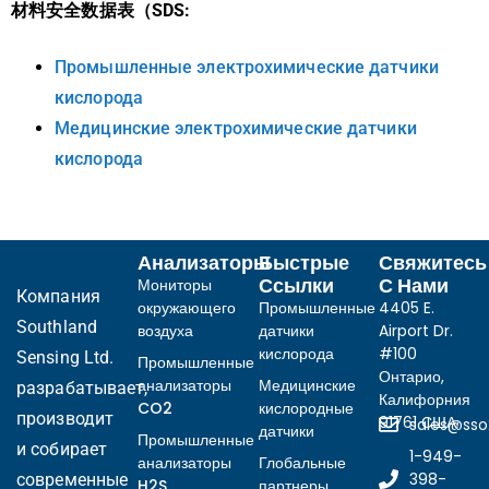
材料安全数据表（SDS:
Промышленные электрохимические датчики
кислорода
Медицинские электрохимические датчики
кислорода
Анализаторы
Быстрые
Свяжитесь
Ссылки
С Нами
Мониторы
Компания
окружающего
Промышленные
4405 E.
Southland
воздуха
датчики
Airport Dr.
кислорода
#100
Sensing Ltd.
Промышленные
Онтарио,
анализаторы
Медицинские
разрабатывает,
Калифорния
CO2
кислородные
производит
91761 США
sales@ss
датчики
Промышленные
и собирает
1-949-
анализаторы
Глобальные
398-
современные
H2S
партнеры