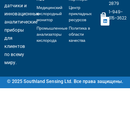
2879
датчики и
Медицинский
Центр
1-949-
кислородный
прикладных
инновационные
315-3622
монитор
ресурсов
аналитические
Промышленные
Политика в
приборы
Ukrainian
анализаторы
области
для
кислорода
качества
Arabic
клиентов
Italian
по всему
Turkish
миру.
Korean
Vietnamese
© 2025 Southland Sensing Ltd. Все права защищены.
French
Portuguese
Japanese
Spanish
Chinese