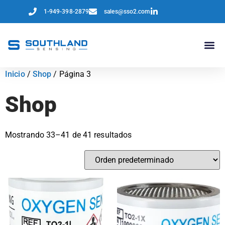
1-949-398-2879
sales@sso2.com
Inicio
/
Shop
/ Página 3
Shop
Mostrando 33–41 de 41 resultados