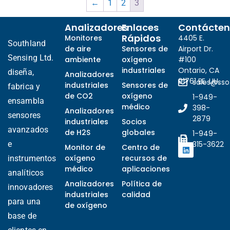
←
1
2
3
Analizadores
Enlaces
Contácten
Rápidos
Monitores
4405 E.
Southland
de aire
Sensores de
Airport Dr.
Sensing Ltd.
ambiente
oxígeno
#100
industriales
Ontario, CA
diseña,
Analizadores
91761 EE. UU.
sales@ss
industriales
Sensores de
fabrica y
de CO2
oxígeno
1-949-
ensambla
médico
398-
Analizadores
sensores
2879
industriales
Socios
avanzados
de H2S
globales
1-949-
e
315-3622
Monitor de
Centro de
oxígeno
recursos de
instrumentos
médico
aplicaciones
analíticos
Analizadores
Política de
innovadores
industriales
calidad
para una
de oxígeno
base de