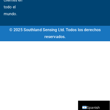
clientes en
Ukrainian
todo el
Arabic
mundo.
Italian
Turkish
© 2025 Southland Sensing Ltd. Todos los derechos
Korean
reservados.
Vietnamese
French
Portuguese
Russian
Japanese
Chinese
German
English
Spanish