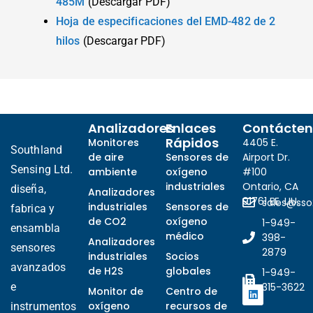
485M
(Descargar PDF)
Hoja de especificaciones del EMD-482 de 2
hilos
(Descargar PDF)
Analizadores
Enlaces
Contácten
Rápidos
Monitores
4405 E.
Southland
de aire
Sensores de
Airport Dr.
Sensing Ltd.
ambiente
oxígeno
#100
industriales
Ontario, CA
diseña,
Analizadores
91761 EE. UU.
sales@ss
industriales
Sensores de
fabrica y
de CO2
oxígeno
1-949-
ensambla
médico
398-
Analizadores
sensores
2879
industriales
Socios
avanzados
de H2S
globales
1-949-
e
315-3622
Monitor de
Centro de
oxígeno
recursos de
instrumentos