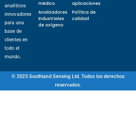
médico
aplicaciones
analíticos
Analizadores
Política de
innovadores
industriales
calidad
para una
de oxígeno
base de
clientes en
Ukrainian
todo el
Arabic
mundo.
Italian
Turkish
© 2025 Southland Sensing Ltd. Todos los derechos
reservados.
Korean
Vietnamese
French
Portuguese
Russian
Japanese