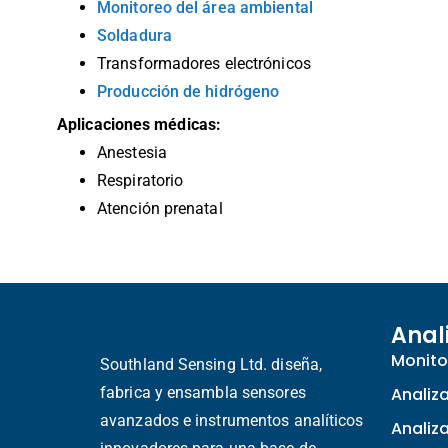
Monitoreo del área ambiental
Soldadura
Transformadores electrónicos
Producción de hidrógeno
Aplicaciones médicas:
Anestesia
Respiratorio
Atención prenatal
Anal
Monito
Southland Sensing Ltd. diseña,
fabrica y ensambla sensores
Analiz
avanzados e instrumentos analíticos
Analiz