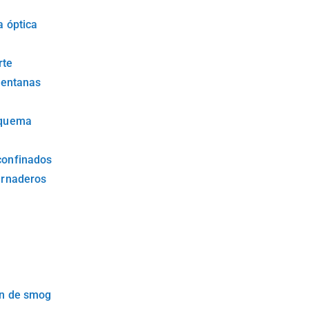
a óptica
rte
 ventanas
 quema
confinados
ernaderos
ón de smog