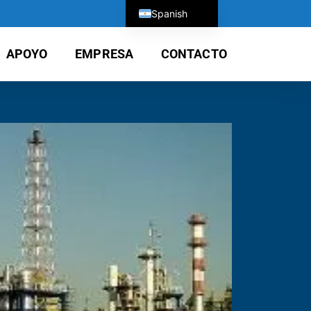
Spanish
English
APOYO
EMPRESA
CONTACTO
German
Chinese
Japanese
Russian
Portuguese
French
Vietnamese
Korean
Turkish
Italian
Arabic