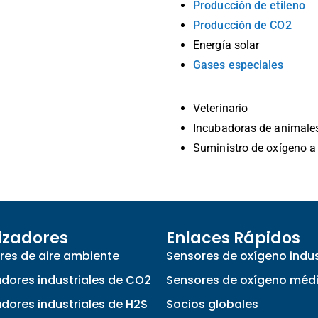
Producción de etileno
Producción de CO2
Energía solar
Gases especiales
Veterinario
Incubadoras de animale
Suministro de oxígeno a
izadores
Enlaces Rápidos
res de aire ambiente
Sensores de oxígeno indus
adores industriales de CO2
Sensores de oxígeno méd
adores industriales de H2S
Socios globales