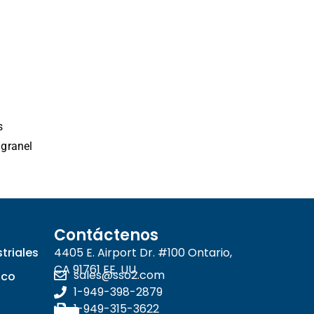
s
 granel
Contáctenos
triales
4405 E. Airport Dr. #100 Ontario,
CA 91761 EE. UU.
sales@sso2.com
ico
1-949-398-2879
1-949-315-3622