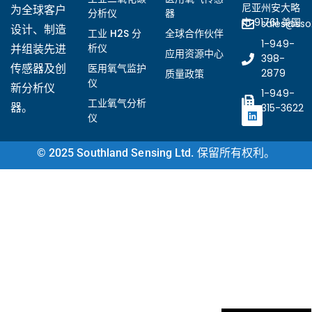
尼亚州安大略
为全球客户
分析仪
器
市 91761 美国
sales@ss
Ukrainian
设计、制造
工业 H2S 分
全球合作伙伴
1-949-
析仪
并组装先进
Arabic
应用资源中心
398-
医用氧气监护
传感器及创
2879
质量政策
Italian
仪
新分析仪
1-949-
Turkish
工业氧气分析
器。
315-3622
仪
Korean
Vietnamese
© 2025 Southland Sensing Ltd. 保留所有权利。
French
Portuguese
Russian
Japanese
Spanish
German
English