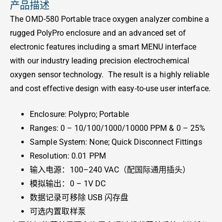
产品描述
The OMD-580 Portable trace oxygen analyzer combine a
rugged PolyPro enclosure and an advanced set of
electronic features including a smart MENU interface
with our industry leading precision electrochemical
oxygen sensor technology. The result is a highly reliable
and cost effective design with easy-to-use user interface.
Enclosure: Polypro; Portable
Ranges: 0 – 10/100/1000/10000 PPM & 0 – 25%
Sample System: None; Quick Disconnect Fittings
Resolution: 0.01 PPM
输入电源：100–240 VAC（配国际通用插头）
模拟输出：0 – 1V DC
数据记录可移除 USB 闪存盘
可选内置取样泵