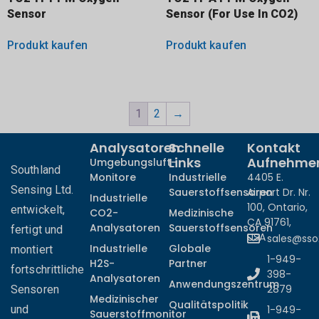
Sensor
Sensor (For Use In CO2)
Produkt kaufen
Produkt kaufen
1
2
→
Analysatoren
Schnelle
Kontakt
Links
Aufnehme
Umgebungsluft-
Southland
Monitore
Industrielle
4405 E.
Sensing Ltd.
Sauerstoffsensoren
Airport Dr. Nr.
Industrielle
100, Ontario,
entwickelt,
CO2-
Medizinische
CA 91761,
Analysatoren
Sauerstoffsensoren
fertigt und
USA
sales@ss
Industrielle
Globale
montiert
1-949-
H2S-
Partner
fortschrittliche
398-
Analysatoren
Anwendungszentrum
2879
Sensoren
Medizinischer
Qualitätspolitik
und
1-949-
Sauerstoffmonitor