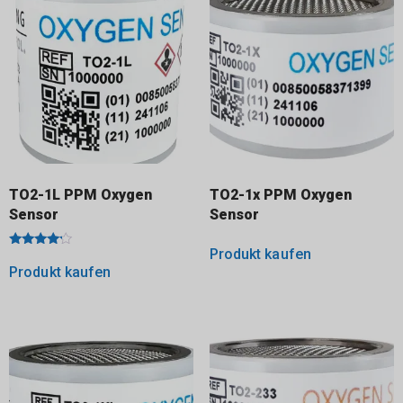
TO2-1L PPM Oxygen
TO2-1x PPM Oxygen
Sensor
Sensor
Produkt kaufen
Bewertet
mit
Produkt kaufen
4.00
von 5