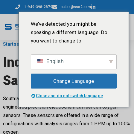
1-949-398-2879
sales@sso2.com
We've detected you might be
speaking a different language. Do
you want to change to:
Startseite
/ Industrial Oxygen Sensors
Industrielle
English
Sauerstoffsensoren
Change Language
Close and do not switch language
Southland Sensing Ltd. offers an extensive line of quality
engineered precision electrochemical fuel cell oxygen
sensors. These sensors are offered in a wide range of
configurations with analysis ranges from 1 PPM up to 100%
oxygen.